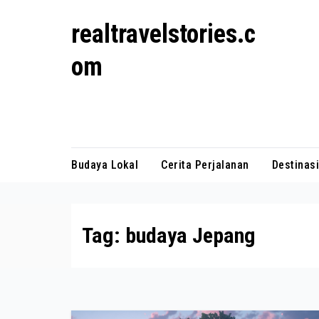
Skip
realtravelstories.c
to
content
om
Kisah Perjalanan Nyata dari
Berbagai Penjuru Dunia
Budaya Lokal
Cerita Perjalanan
Destinasi
Tag:
budaya Jepang