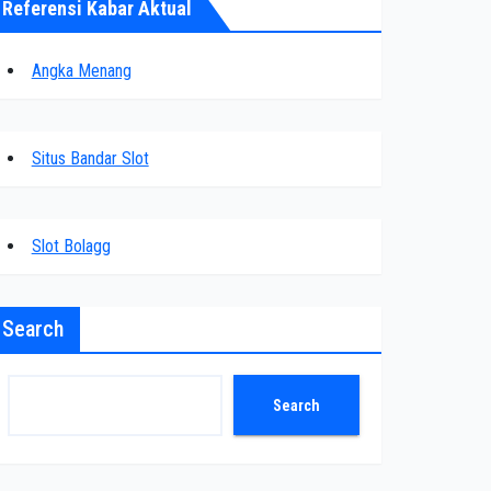
Referensi Kabar Aktual
Angka Menang
Situs Bandar Slot
Slot Bolagg
Search
Search