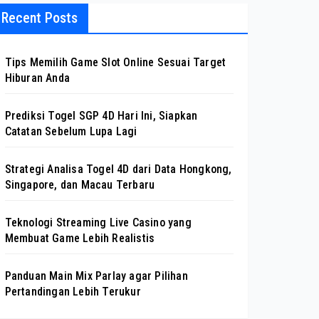
Recent Posts
Tips Memilih Game Slot Online Sesuai Target
Hiburan Anda
Prediksi Togel SGP 4D Hari Ini, Siapkan
Catatan Sebelum Lupa Lagi
Strategi Analisa Togel 4D dari Data Hongkong,
Singapore, dan Macau Terbaru
Teknologi Streaming Live Casino yang
Membuat Game Lebih Realistis
Panduan Main Mix Parlay agar Pilihan
Pertandingan Lebih Terukur