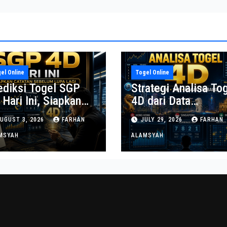
el Online
Togel Online
ediksi Togel SGP
Strategi Analisa To
 Hari Ini, Siapkan
4D dari Data
tatan Sebelum Lupa
Hongkong, Singapor
UGUST 3, 2026
FARHAN
JULY 29, 2026
FARHAN
gi
dan Macau Terbaru
MSYAH
ALAMSYAH