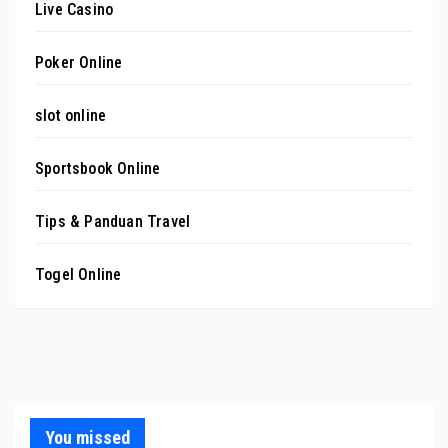
Live Casino
Poker Online
slot online
Sportsbook Online
Tips & Panduan Travel
Togel Online
You missed