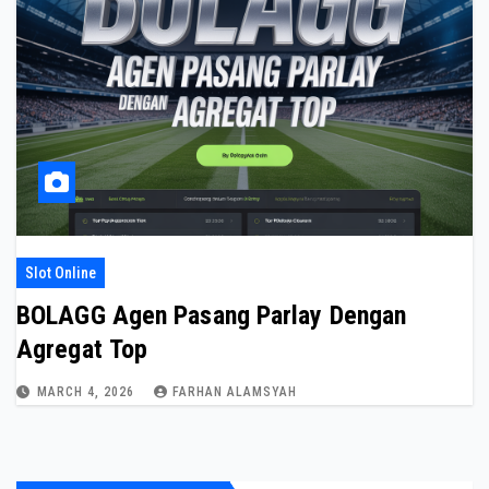
Slot Online
BOLAGG Agen Pasang Parlay Dengan
Agregat Top
MARCH 4, 2026
FARHAN ALAMSYAH