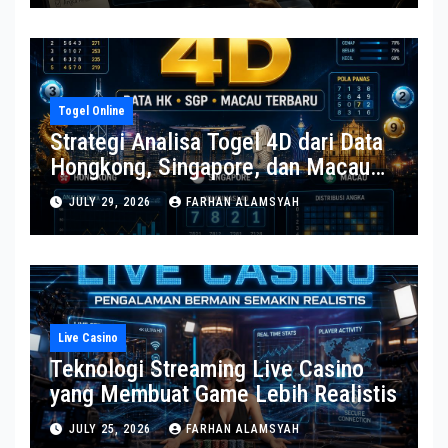
Togel Online
Strategi Analisa Togel 4D dari Data
Hongkong, Singapore, dan Macau
Terbaru
JULY 29, 2026
FARHAN ALAMSYAH
Live Casino
Teknologi Streaming Live Casino
yang Membuat Game Lebih Realistis
JULY 25, 2026
FARHAN ALAMSYAH