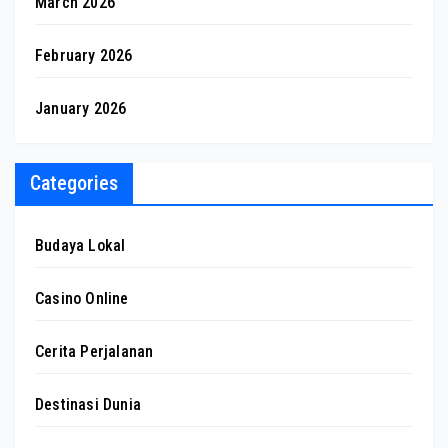
March 2026
February 2026
January 2026
Categories
Budaya Lokal
Casino Online
Cerita Perjalanan
Destinasi Dunia