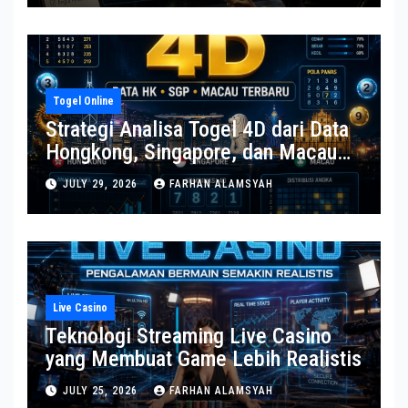
Togel Online
Strategi Analisa Togel 4D dari Data
Hongkong, Singapore, dan Macau
Terbaru
JULY 29, 2026
FARHAN ALAMSYAH
Live Casino
Teknologi Streaming Live Casino
yang Membuat Game Lebih Realistis
JULY 25, 2026
FARHAN ALAMSYAH