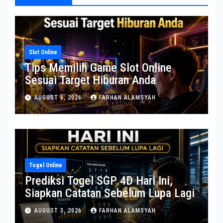
Slot Online
Tips Memilih Game Slot Online
Sesuai Target Hiburan Anda
AUGUST 6, 2026
FARHAN ALAMSYAH
Togel Online
Prediksi Togel SGP 4D Hari Ini,
Siapkan Catatan Sebelum Lupa Lagi
AUGUST 3, 2026
FARHAN ALAMSYAH