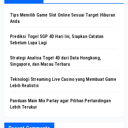
Tips Memilih Game Slot Online Sesuai Target Hiburan
Anda
Prediksi Togel SGP 4D Hari Ini, Siapkan Catatan
Sebelum Lupa Lagi
Strategi Analisa Togel 4D dari Data Hongkong,
Singapore, dan Macau Terbaru
Teknologi Streaming Live Casino yang Membuat Game
Lebih Realistis
Panduan Main Mix Parlay agar Pilihan Pertandingan
Lebih Terukur