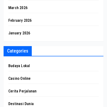
March 2026
February 2026
January 2026
Categories
Budaya Lokal
Casino Online
Cerita Perjalanan
Destinasi Dunia