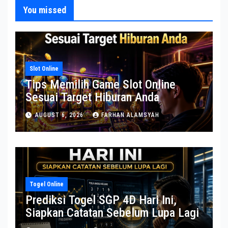
You missed
Slot Online
Tips Memilih Game Slot Online
Sesuai Target Hiburan Anda
AUGUST 6, 2026
FARHAN ALAMSYAH
Togel Online
Prediksi Togel SGP 4D Hari Ini,
Siapkan Catatan Sebelum Lupa Lagi