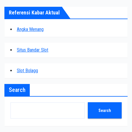
Referensi Kabar Aktual
Angka Menang
Situs Bandar Slot
Slot Bolagg
Search
Search