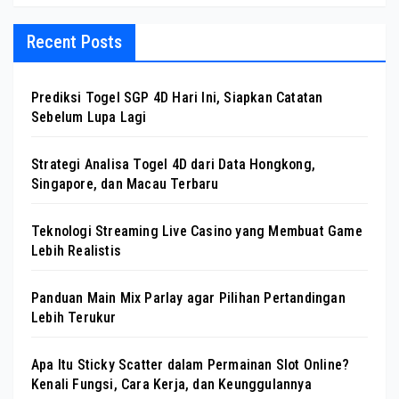
Recent Posts
Prediksi Togel SGP 4D Hari Ini, Siapkan Catatan
Sebelum Lupa Lagi
Strategi Analisa Togel 4D dari Data Hongkong,
Singapore, dan Macau Terbaru
Teknologi Streaming Live Casino yang Membuat Game
Lebih Realistis
Panduan Main Mix Parlay agar Pilihan Pertandingan
Lebih Terukur
Apa Itu Sticky Scatter dalam Permainan Slot Online?
Kenali Fungsi, Cara Kerja, dan Keunggulannya