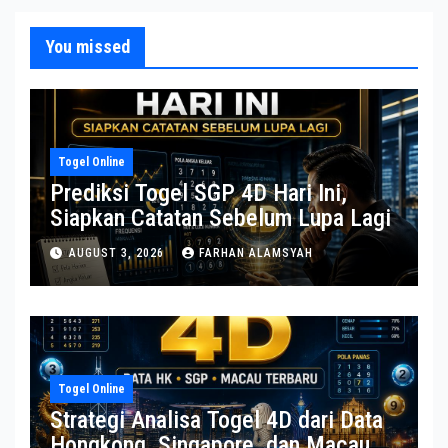
You missed
Togel Online
Prediksi Togel SGP 4D Hari Ini,
Siapkan Catatan Sebelum Lupa Lagi
AUGUST 3, 2026
FARHAN ALAMSYAH
Togel Online
Strategi Analisa Togel 4D dari Data
Hongkong, Singapore, dan Macau