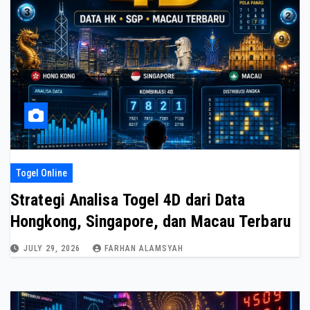
Togel Online
Strategi Analisa Togel 4D dari Data
Hongkong, Singapore, dan Macau Terbaru
JULY 29, 2026
FARHAN ALAMSYAH