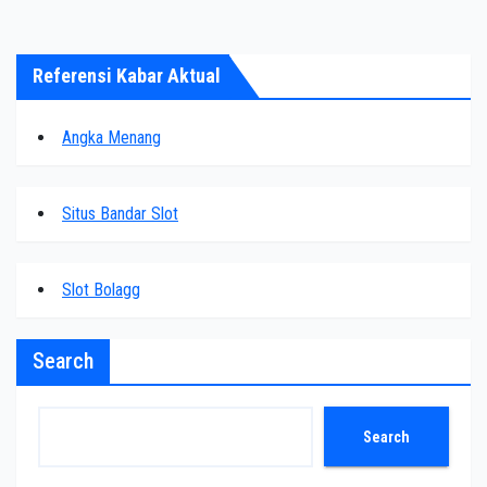
Referensi Kabar Aktual
Angka Menang
Situs Bandar Slot
Slot Bolagg
Search
Search