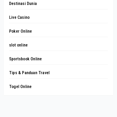
Destinasi Dunia
Live Casino
Poker Online
slot online
Sportsbook Online
Tips & Panduan Travel
Togel Online