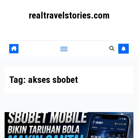
Skip
realtravelstories.com
to
content
Kisah Perjalanan Nyata dari Berbagai Penjuru Dunia
Tag:
akses sbobet