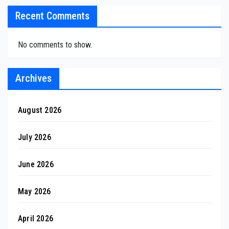
Recent Comments
No comments to show.
Archives
August 2026
July 2026
June 2026
May 2026
April 2026