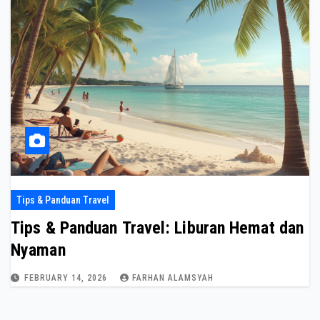
Tips & Panduan Travel
Tips & Panduan Travel: Liburan Hemat dan
Nyaman
FEBRUARY 14, 2026
FARHAN ALAMSYAH