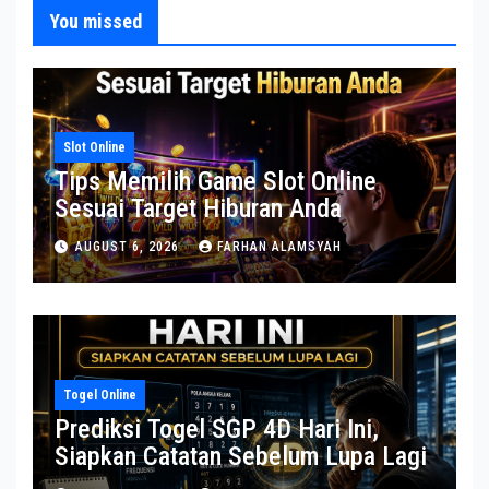
You missed
Slot Online
Tips Memilih Game Slot Online
Sesuai Target Hiburan Anda
AUGUST 6, 2026
FARHAN ALAMSYAH
Togel Online
Prediksi Togel SGP 4D Hari Ini,
Siapkan Catatan Sebelum Lupa Lagi