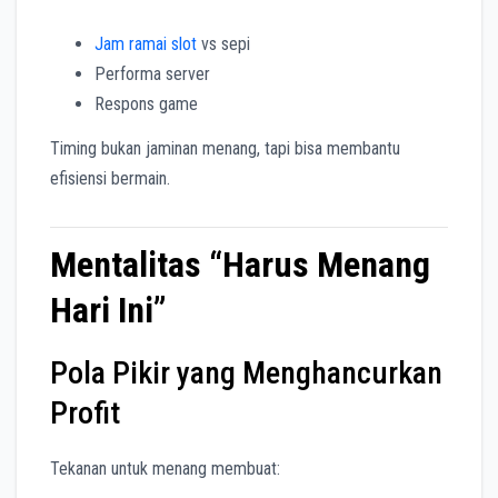
Jam ramai slot
vs sepi
Performa server
Respons game
Timing bukan jaminan menang, tapi bisa membantu
efisiensi bermain.
Mentalitas “Harus Menang
Hari Ini”
Pola Pikir yang Menghancurkan
Profit
Tekanan untuk menang membuat: