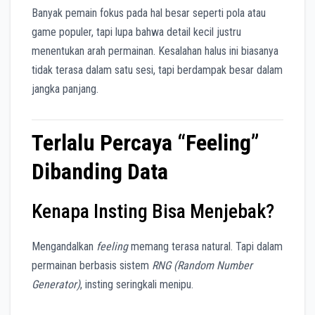
Banyak pemain fokus pada hal besar seperti pola atau
game populer, tapi lupa bahwa detail kecil justru
menentukan arah permainan. Kesalahan halus ini biasanya
tidak terasa dalam satu sesi, tapi berdampak besar dalam
jangka panjang.
Terlalu Percaya “Feeling”
Dibanding Data
Kenapa Insting Bisa Menjebak?
Mengandalkan
feeling
memang terasa natural. Tapi dalam
permainan berbasis sistem
RNG (Random Number
Generator)
, insting seringkali menipu.