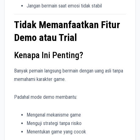
Jangan bermain saat emosi tidak stabil
Tidak Memanfaatkan Fitur
Demo atau Trial
Kenapa Ini Penting?
Banyak pemain langsung bermain dengan uang asli tanpa
memahami karakter game.
Padahal mode demo membantu:
Mengenal mekanisme game
Menguji strategi tanpa risiko
Menentukan game yang cocok