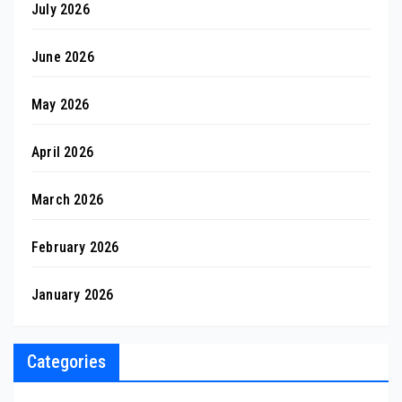
July 2026
June 2026
May 2026
April 2026
March 2026
February 2026
January 2026
Categories