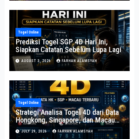
Togel Online
Prediksi Togel SGP 4D Hari Ini,
Siapkan Catatan Sebelum Lupa Lagi
AUGUST 3, 2026
FARHAN ALAMSYAH
Togel Online
Strategi Analisa Togel 4D dari Data
Hongkong, Singapore, dan Macau
Terbaru
JULY 29, 2026
FARHAN ALAMSYAH