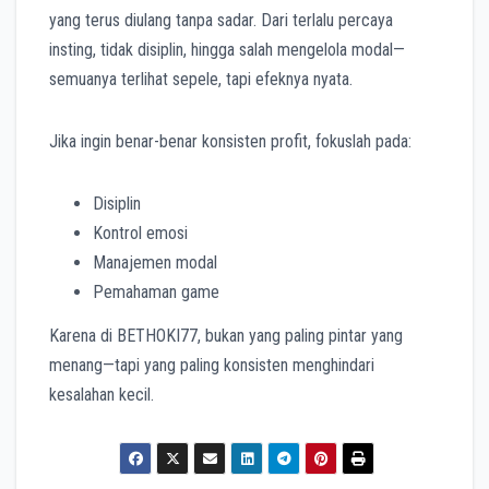
yang terus diulang tanpa sadar. Dari terlalu percaya
insting, tidak disiplin, hingga salah mengelola modal—
semuanya terlihat sepele, tapi efeknya nyata.
Jika ingin benar-benar konsisten profit, fokuslah pada:
Disiplin
Kontrol emosi
Manajemen modal
Pemahaman game
Karena di BETHOKI77, bukan yang paling pintar yang
menang—tapi yang paling konsisten menghindari
kesalahan kecil.