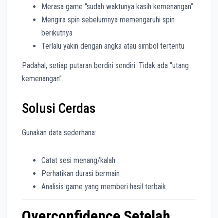
Merasa game “sudah waktunya kasih kemenangan”
Mengira spin sebelumnya memengaruhi spin
berikutnya
Terlalu yakin dengan angka atau simbol tertentu
Padahal, setiap putaran berdiri sendiri. Tidak ada “utang
kemenangan”.
Solusi Cerdas
Gunakan data sederhana:
Catat sesi menang/kalah
Perhatikan durasi bermain
Analisis game yang memberi hasil terbaik
Overconfidence Setelah