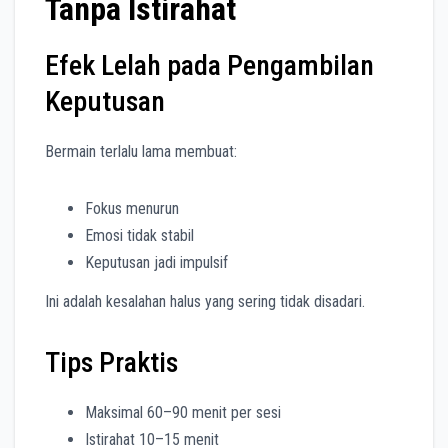
Tanpa Istirahat
Efek Lelah pada Pengambilan
Keputusan
Bermain terlalu lama membuat:
Fokus menurun
Emosi tidak stabil
Keputusan jadi impulsif
Ini adalah kesalahan halus yang sering tidak disadari.
Tips Praktis
Maksimal 60–90 menit per sesi
Istirahat 10–15 menit