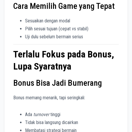
Cara Memilih Game yang Tepat
Sesuaikan dengan modal
Pilih sesuai tujuan (cepat vs stabil)
Uji dulu sebelum bermain serius
Terlalu Fokus pada Bonus,
Lupa Syaratnya
Bonus Bisa Jadi Bumerang
Bonus memang menarik, tapi seringkali:
Ada
turnover
tinggi
Tidak bisa langsung dicairkan
Membatasi strategi bermain